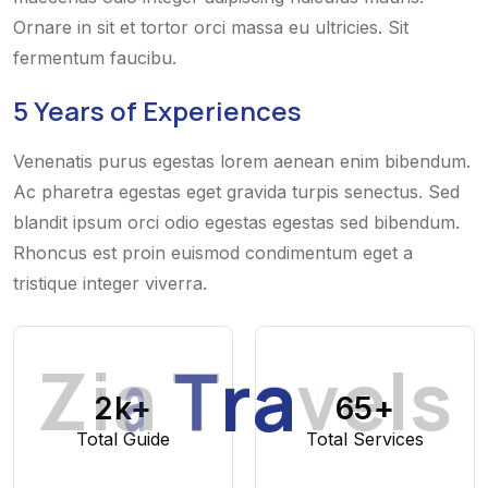
Ornare in sit et tortor orci massa eu ultricies. Sit
fermentum faucibu.
5 Years of Experiences
Venenatis purus egestas lorem aenean enim bibendum.
Ac pharetra egestas eget gravida turpis senectus. Sed
blandit ipsum orci odio egestas egestas sed bibendum.
Rhoncus est proin euismod condimentum eget a
tristique integer viverra.
Z
i
a
T
r
a
v
e
l
s
2
k+
65
+
Total Guide
Total Services